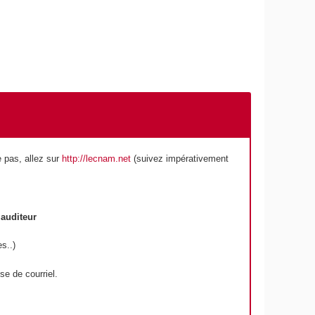
 pas, allez sur
http://lecnam.net
(suivez impérativement
auditeur
s..)
e de courriel.