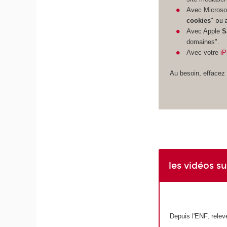
Avec Microso
cookies
"
ou 
Avec Apple
S
domaines".
Avec votre
iP
Au besoin, effacez 
les vidéos 
Depuis l'ENF, relev