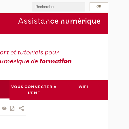
Assistan
ce numérique
rt et tutoriels pour
umérique de
format
ion
VOUS CONNECTER À
WIFI
L'ENF