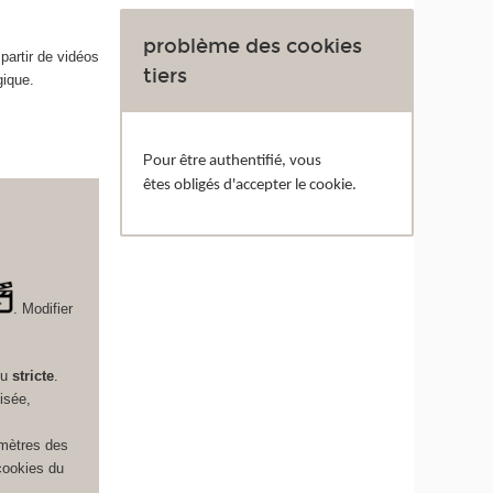
problème des cookies
partir de vidéos
tiers
gique.
P
our être authentifié, vous
êtes obligés d'accepter le cookie.
. Modifier
u
stricte
.
isée,
amètres des
cookies du