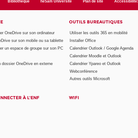
Bibliothèque
heSam Université
Plan de site
Accessibilit
VE
OUTILS BUREAUTIQUES
er OneDrive sur son ordinateur
Utiliser les outils 365 en mobilité
eDrive sur son mobile ou sa tablette
Installer Office
er un espace de groupe sur son PC
Calendrier Outlook / Google Agenda
Calendrier Moodle et Outlook
n dossier OneDrive en externe
Calendrier Ypareo et Outlook
Webconférence
Autres outils Microsoft
NNECTER À L'ENF
WIFI