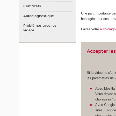
Certificats
Une part importante de
Autodiagnostique
hébergées sur des ser
Problèmes avec les
Faites votre
auto-diagn
vidéos
Accepter les
Si la vidéo ne s'aff
les paramètres de v
Avec Mozilla
Vous devez ac
choisissez "co
Avec Google
sites, Confide
site mediaser